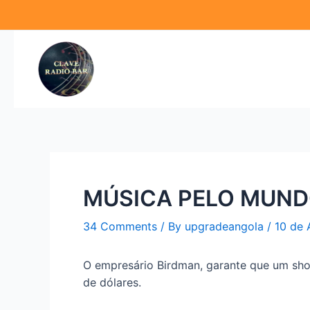
Skip
Navegação
to
de
content
artigos
MÚSICA PELO MUN
34 Comments
/ By
upgradeangola
/
10 de 
O empresário Birdman, garante que um show
de dólares.