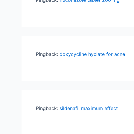
Pingback:
fluconazole tablet 200 mg
Pingback:
doxycycline hyclate for acne
Pingback:
sildenafil maximum effect